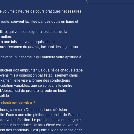
 le volume d'heures de
cours
pratiques nécessaires
 route
, souvent facilitée par des outils en
ligne
et
ttitré, qui vous enseignera les bases de la
routière
.
) une fois le
niveau
requis atteint.
rer l'
examen
du
permis,
incluant des leçons sur
e devant un inspecteur, qui validera votre aptitude à
nducteur doit emprunter. La qualité de chaque étape
ns mis à disposition par l'établissement choisi.
examen
; elle vise à former des conducteurs
ulation variables, que ce soit dans le centre
 L'objectif est de prendre la
route
en toute
olide.
réussir son permis B ?
virons, comme à
Domont
, est une décision
ite
. Face à une
offre
pléthorique en
Ile-de-France
,
der votre sélection. Le premier indicateur tangible
e et pour la conduite. Un
taux
élevé est souvent le
ent
des
candidats
. Il est judicieux de se renseigner