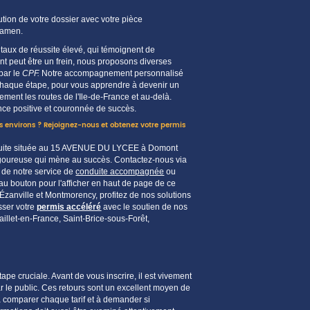
tution de votre dossier avec votre pièce
xamen
.
e
taux de réussite
élevé, qui témoignent de
nt peut être un frein, nous proposons diverses
par le
CPF.
Notre
accompagnement
personnalisé
 chaque étape, pour vous
apprendre
à devenir un
ement les routes de l'
Ile-de-France
et au-delà.
ce positive et couronnée de succès.
 environs ? Rejoignez-nous et obtenez votre permis
ite située au 15 AVENUE DU LYCEE à Domont
 rigoureuse qui mène au succès. Contactez-nous via
 de notre service de
conduite accompagnée
ou
u bouton pour l'afficher en haut de page de ce
zanville et Montmorency, profitez de nos solutions
sser votre
permis accéléré
avec le soutien de nos
aillet-en-France, Saint-Brice-sous-Forêt,
s
tape cruciale. Avant de vous
inscrire
, il est vivement
r le
public
. Ces retours sont un excellent
moyen
de
 à comparer chaque
tarif
et à demander si