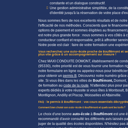
constante et un dialogue constructif.
Une gestion administrative simplifiée, de la consti
d'
identité
jusqu'à la réservation de votre
place
d'
e
Nous sommes fiers de nos excellents
résultats
et de notr
l'efficacité de nos méthodes. Conscients que le financeme
options de paiement et sommes éligibles au financement 
est notre plus grande force : nous sommes à vos côtés à
conducteur confiant et responsable, prêt à affronter serein
Notre
poste
est clair : faire de votre
formation
une expérien
Vous recherchez une auto-école proche de Bouffémont et ses
plus vite grâce à un accompagnement sur mesure !
Chez MAXI CONDUITE DOMONT, établissement de condu
(95330), notre priorité est de vous fournir une formation
notre formulaire en ligne ou appelez-nous pour bénéficier
pour obtenir un
permis B
. Découvrez notre numéro grâce a
site. Si vous êtes dans les villes de
Bouffémont,
Domont, É
de formation au
code de la route
. N'attendez plus pour pa
experts dédiés à votre réussite si vous êtes à Montsoult, B
Montlignon, Andilly et Piscop, Moisselles et Attainville.
FAQ : l
e permis à Bouffémont : vos cours essentiels décrypté
Comment bien choisir son auto-école à Bouffémont et quels sont les tarifs ?
Le choix d'une bonne
auto-école
à
Bouffémont
est une é
recommandé d'avoir
consulté
les différents
avis
laissés pa
juger de la qualité des
écoles
disponibles. N'hésitez pas