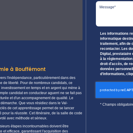
Les informations rec
informatique destin
traitement, afin de
recontacter. Les d
Digital, prestata
à la réglementatio
droit d'accès, de re
omie à Bouffémont
données personnell
d’informations, cli
 vers l'indépendance, particulièrement dans des
e de liberté. Pour de nombreux candidats, ce
n investissement en temps et en argent qui mène à
simple
candidat
en conducteur aguerri ne se fait pas
cturée et d'un
accompagnement
de qualité. Le
te démarche. Que vous résidiez dans le
Val-
*
Champs obligatoir
clés de cet
apprentissage
permet de se lancer
é pour la
réussite
.
Cet itinéraire, de la salle de
code
bordé avec méthode et sérieux.
usieurs étapes incontournables doivent être
 et efficace, garantissant l'acquisition des