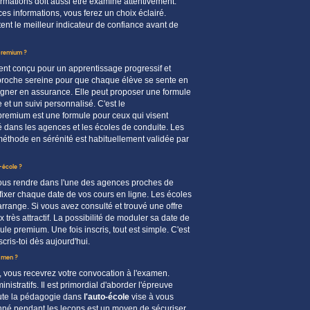
rmations doit aussi être examiné attentivement.
es informations, vous ferez un choix éclairé.
ent le meilleur indicateur de confiance avant de
 premium ?
ent conçu pour un apprentissage progressif et
proche sereine
pour que chaque élève se sente en
gner en assurance. Elle peut proposer une formule
e et un suivi personnalisé. C'est le
premium
est une formule
pour ceux qui visent
lé dans les
agences et les écoles de conduite
. Les
e méthode
en sérénité
est habituellement validée par
-école ?
 vous rendre dans l'une des
agences
proches de
fixer chaque
date
de vos
cours
en ligne. Les écoles
arrange. Si vous avez
consulté
et trouvé une offre
ix
très attractif. La
possibilité
de moduler sa
date
de
mule
premium
. Une fois
inscris
, tout est simple. C'est
scris-toi
dès aujourd'hui.
xamen ?
, vous recevrez votre
convocation
à l'examen.
inistratifs. Il est primordial d'aborder l'épreuve
oute la pédagogie dans
l'auto-école
vise à vous
né pendant les leçons est un
moyen
de sécuriser