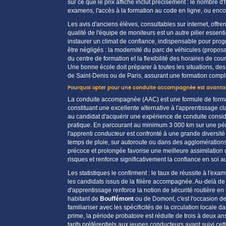
sur ce que le
prix
affiché inclut précisément : le nombre d'
examens, l'accès à la formation au code en
ligne
, ou encor
Les
avis
d'anciens élèves, consultables sur internet, offre
qualité de l'
équipe
de
moniteurs
est un autre pilier essent
instaurer un climat de confiance, indispensable pour progr
être négligés : la modernité du parc de
véhicules
(propos
du
centre
de formation et la flexibilité des horaires de
cou
Une bonne école doit préparer à toutes les situations, d
de
Saint-Denis
ou de
Paris
, assurant une formation complè
Pourquoi opter pour une conduite accompagnée est avanta
La
conduite accompagnée
(AAC) est une formule de
form
constituant une excellente alternative à l'apprentissage c
au
candidat
d'acquérir une
expérience
de conduite consid
pratique. En parcourant au minimum 3 000 km sur une pé
l'apprenti
conducteur
est confronté à une grande diversité 
temps de pluie, sur autoroute ou dans des agglomérati
précoce et prolongée favorise une meilleure assimilation
risques et renforce significativement la confiance en soi a
Les statistiques le confirment : le
taux de réussite
à l'exam
les
candidats
issus de la filière
accompagnée
. Au-delà de
d'
apprentissage
renforce la notion de
sécurité routière
en 
habitant de
Bouffémont
ou de
Domont
, c'est l'occasion d
familiariser avec les spécificités de la circulation locale d
prime, la période probatoire est réduite de trois à deux 
tarifs préférentiels aux jeunes conducteurs ayant suivi cet