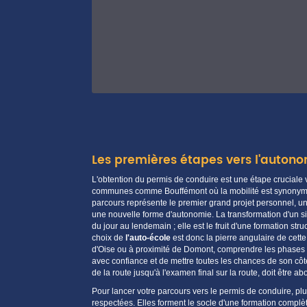
Les premières étapes vers l'auton
L'obtention du permis de conduire est une étape cruciale
communes comme
Bouffémont
où la mobilité est synonym
parcours représente le premier grand projet personnel, u
une nouvelle forme d'autonomie. La transformation d'un 
du jour au lendemain ; elle est le fruit d'une
formation
stru
choix de
l'
auto-école
est donc la pierre angulaire de cet
d'Oise
ou à proximité de
Domont
, comprendre les phases 
avec confiance et de mettre toutes les chances de son côt
de la route
jusqu'à l'
examen
final sur la
route
, doit être a
Pour lancer votre parcours vers le permis de conduire, pl
respectées. Elles forment le socle d'une formation complète