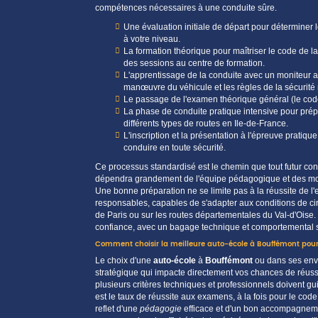
compétences nécessaires à une conduite sûre.
Une évaluation initiale de départ pour déterminer
à votre
niveau
.
La formation théorique pour maîtriser le
code de la
des sessions au
centre
de formation.
L'apprentissage de la conduite avec un
moniteur
a
manœuvre du
véhicule
et les règles de la
sécurité 
Le passage de l'examen théorique général (le code
La phase de conduite pratique intensive pour prépa
différents types de routes en
Ile-de-France
.
L'inscription et la présentation à l'épreuve pratiqu
conduire en toute sécurité.
Ce processus standardisé est le chemin que tout futur co
dépendra grandement de l'
équipe
pédagogique et des moye
Une bonne préparation ne se limite pas à la réussite de l'
responsables, capables de s'adapter aux conditions de circ
de
Paris
ou sur les routes départementales du
Val-d'Oise
.
confiance, avec un bagage technique et comportemental s
Comment choisir la meilleure auto-école à Bouffémont pour 
Le choix d'une
auto-école
à
Bouffémont
ou dans ses en
stratégique qui impacte directement vos chances de
réuss
plusieurs critères techniques et professionnels doivent gui
est le
taux de réussite
aux
examens
, à la fois pour le cod
reflet d'une
pédagogie
efficace et d'un bon
accompagnem