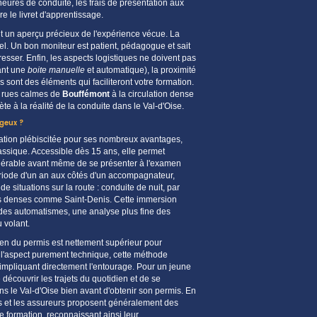
heures de conduite, les frais de présentation aux
e le livret d'
apprentissage
.
nt un aperçu précieux de l'
expérience
vécue. La
iel. Un bon
moniteur
est patient, pédagogue et sait
esser. Enfin, les aspects logistiques ne doivent pas
ant une
boite
manuelle
et automatique), la proximité
rs
sont des éléments qui faciliteront votre
formation
.
es rues calmes de
Bouffémont
à la circulation dense
te à la réalité de la conduite dans le
Val-d'Oise
.
geux ?
ation
plébiscitée pour ses nombreux avantages,
lassique. Accessible dès 15 ans, elle permet
érable avant même de se présenter à l'
examen
riode d'un an aux côtés d'un accompagnateur,
de situations sur la
route
: conduite de nuit, par
ons denses comme
Saint-Denis
. Cette immersion
 des automatismes, une analyse plus fine des
u volant.
en du permis est nettement supérieur pour
 l'aspect purement technique, cette méthode
impliquant directement l'entourage. Pour un jeune
e découvrir les trajets du quotidien et de se
ans le
Val-d'Oise
bien avant d'obtenir son permis. En
ans et les assureurs proposent généralement des
te
formation
, reconnaissant ainsi leur