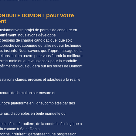
CONDUITE DOMONT pour votre
ont
former votre projet de permis de conduire en
ouffémont
,
nous avons développé
x besoins de chaque
candidat
, quel que soit
pproche pédagogique qui allie rigueur technique,
s instants. Nous savons que l'
apprentissage
de la
ttons tout en œuvre pour vous fournir la meilleure
permis
moto
ou que vous optiez pour la
conduite
périmentés vous guidera sur les routes de
Domont
tations claires, précises et adaptées à la réalité
arcours de
formation
sur mesure et
a notre plateforme en
ligne
, complétés par des
etenus, disponibles en
boite
manuelle ou
de la
sécurité routière
, de la conduite écologique à
bain comme à
Saint-Denis
.
moniteur
référent, garantissant une progression