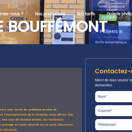
mmes-nous ?
Nos prestations
Nos tarifs
Galerie phot
E BOUFFÉMONT
Contactez-
Merci de bien vouloir re
demandes.
votre auto-école de confiance proche de
our l'enseignement de la conduite, nous offrons une
 Nos taux de réussite élevés, nos moniteurs
 passage en toute sécurité sur la route. Découvrez
ur accompli.