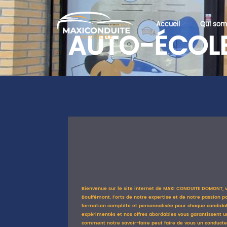
MAXI
CONDUITE
Accueil
Qui so
AUTO-ÉCOL
DOMONT
APPELEZ-NOUS
CONTACTEZ-NOUS
Bienvenue sur le site internet de MAXI CONDUITE DOMONT, 
Bouffémont. Forts de notre expertise et de notre passion p
formation complète et personnalisée pour chaque candidat.
expérimentés et nos offres abordables vous garantissent un
comment notre savoir-faire peut faire de vous un conducte