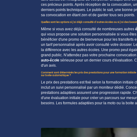
ces précieux
points
. Après réception de la
convocation
, u
derniers
points
techniques. Le
public
le sait, une bonne pr
sa
convocation
en étant
zen
et de garder tous ses
points
.
Quelles sont les options si j'ai déjà consulté d'autres écoles ou si j'ai des beso
Même si vous avez déjà
consulté
de nombreuses autres
qui vous propose
une solution personnalisée si vous êtes
bénéficier d'une
promo
de bienvenue pour les transferts 
un
tarif
personnalisé après avoir
consulté
votre dossier. L
la différence avec les autres
écoles
. Une
promo
peut égal
grand
public
. N'attendez pas votre prochaine
convocation
auto-école
sérieuse pour un dernier
cours
d'évaluation. 
d'un
avis
.
Comment sont déterminés les
prix
des
prestations
pour une formation
initiale
sur
boite
automatique ?
Le prix des prestations est fixé selon la formation initiale 
inclut un suivi personnalisé par un moniteur dédié. Conce
prestations adaptées assurent une progression rapide. Ch
d'une évaluation initiale pour créer un parcours sur mesu
besoins. Les formules adaptées pour la moto ou la boite au