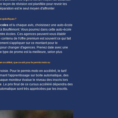
ne leçon de révision est planifiée pour revoir les
éparation est le seul
moyen
d'affronter
ins spécifiques ?
écoles
et lu chaque
avis
, choisissez une
auto-école
 à Bouffémont. Vous pourrez dans cette auto-école
entre
écoles
. Ces
agences
peuvent vous établir
e
contenu
de l'offre
premium
est souvent ce qui fait
ement s'appliquer sur ce
montant
pour le
pour changer d'
agences
. Prenez
date
avec une
Ce type de
promo
est la meilleure, selon plus
en
accéléré
, que ce soit pour le permis
moto
ou
choisie. Pour le permis moto en accéléré, le tarif
rnant l'apprentissage sur boite automatique, des
aque moniteur évalue le niveau des inscris lors
re. Le prix final de ce cursus accéléré dépendra des
tomatique sont très appréciées par les inscrits.