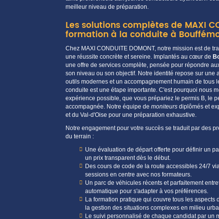
meilleur
niveau
de préparation.
Les solutions complètes de MAXI 
formation à la conduite à Bouffém
Chez MAXI CONDUITE DOMONT, notre mission est de trans
une
réussite
concrète et sereine. Implantés au cœur de
B
une
offre
de
services
complète, pensée pour répondre au
son
niveau
ou son objectif. Notre
identité
repose sur une a
outils modernes et un
accompagnement
humain de tous le
conduite est une étape importante. C'est pourquoi nous me
expérience
possible, que vous prépariez le permis B, le 
accompagnée
. Notre
équipe
de
moniteurs
diplômés et ex
et
du
Val-d'Oise
pour une préparation exhaustive.
Notre engagement pour votre succès se traduit par des pres
du terrain :
Une évaluation de départ offerte pour définir un p
un
prix
transparent dès le début.
Des
cours
de
code de la route
accessibles 24/7 vi
sessions en
centre
avec nos formateurs.
Un parc de
véhicules
récents et parfaitement entr
automatique pour s'adapter à vos préférences.
La formation pratique qui couvre tous les aspects 
la gestion des situations complexes en milieu ur
Le suivi personnalisé de chaque
candidat
par un