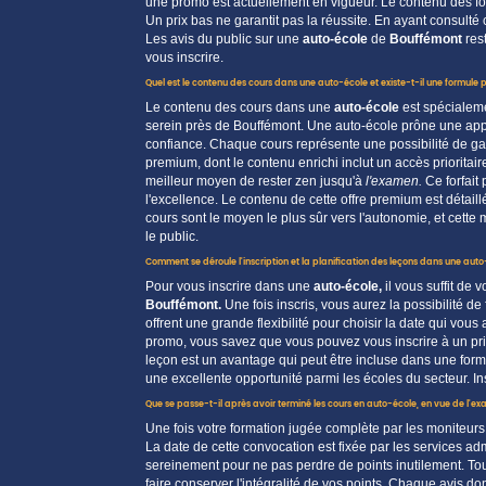
une
promo
est actuellement en vigueur. Le
contenu
des fo
Un
prix
bas ne garantit pas la réussite. En ayant
consulté
c
Les
avis
du
public
sur une
auto-école
de
Bouffémont
rest
vous
inscrire
.
Quel est le contenu des cours dans une auto-école et existe-t-il une formule
Le
contenu
des
cours
dans une
auto-école
est spécialem
serein près de Bouffémont. Une auto-école prône une ap
confiance. Chaque
cours
représente une
possibilité
de ga
premium
, dont le
contenu
enrichi inclut un accès prioritair
meilleur
moyen
de rester
zen
jusqu'à
l'examen.
Ce forfait
l'excellence. Le
contenu
de cette offre
premium
est détail
cours
sont le
moyen
le plus sûr vers l'autonomie, et cett
le
public
.
Comment se déroule l'inscription et la planification des leçons dans une auto
Pour vous
inscrire
dans une
auto-école
,
il vous suffit de
Bouffémont
.
Une fois
inscris
, vous aurez la
possibilité
de 
offrent une grande flexibilité pour choisir la
date
qui vous 
promo
, vous savez que vous pouvez vous
inscrire
à un
pr
leçon est un avantage qui peut être incluse dans une for
une excellente
opportunité
parmi les
écoles
du secteur. In
Que se passe-t-il après avoir terminé les cours en auto-école, en vue de l'e
Une fois votre formation jugée complète par les moniteurs
La
date
de cette
convocation
est fixée par les services adm
sereinement
pour ne pas perdre de
points
inutilement. T
faire conserver l'intégralité de vos
points
. Chaque
avis
don