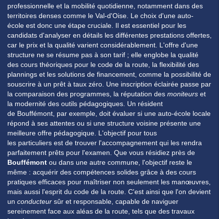
professionnelle et la mobilité quotidienne, notamment dans des
territoires denses comme le Val-d'Oise. Le choix d'une
auto-
école
est donc une étape cruciale. Il est essentiel pour les
candidats d'analyser en détails les différentes prestations offertes,
car le prix et la qualité varient considérablement. L'
offre
d'une
structure ne se résume pas à son tarif ; elle englobe la qualité
des
cours
théoriques pour le
code de la route
, la flexibilité des
plannings et les solutions de financement, comme la possibilité de
souscrire à un
prêt
à taux zéro. Une inscription éclairée passe par
la comparaison des programmes, la réputation des
moniteurs
et
la modernité des outils pédagogiques. Un résident
de
Bouffémont
, par exemple, doit évaluer si une
auto-école
locale
répond à ses attentes ou si une structure voisine présente une
meilleure
offre
pédagogique. L'objectif pour tous
les
particuliers
est de trouver l'accompagnement qui les rendra
parfaitement
prêts
pour l'examen. Que vous résidiez près de
Bouffémont
ou dans une autre commune, l'objectif reste le
même : acquérir des compétences solides grâce à des
cours
pratiques efficaces pour maîtriser non seulement les manœuvres,
mais aussi l'esprit du
code de la route
. C'est ainsi que l'on devient
un
conducteur
sûr et responsable, capable de naviguer
sereinement face aux aléas de la route, tels que des travaux